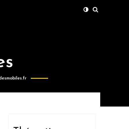
es
desmobiles.fr